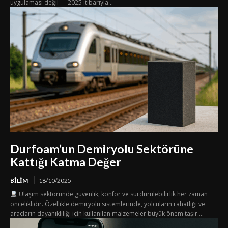
uygulaması değil — 2025 itibarıyla...
Durfoam’un Demiryolu Sektörüne
Kattığı Katma Değer
BILIM
18/10/2025
Ulaşım sektöründe güvenlik, konfor ve sürdürülebilirlik her zaman
önceliklidir. Özellikle demiryolu sistemlerinde, yolcuların rahatlığı ve
araçların dayanıklılığı için kullanılan malzemeler büyük önem taşır....