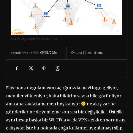
12AHTJdj5QedEsiaFlvqX1R3Q
09/01/2026
Okuma Süresi:
6
min.
Yayınlanma Tarihi :
Facebook uygulamasını açtığınızda mavi logo geliyor,
menüler yükleniyor, hatta bildirim sayısı bile görünüyor
ama ana sayfa tamamen boş kalıyor
ne akış var ne
gönderiler ne de yenileme sonrası bir değişiklik… Üstelik
aynı hesap başka bir Wi-Fi’da ya da VPN açıkken sorunsuz
çalışıyor. İşte bu noktada çoğu kullanıcı uygulamayı silip