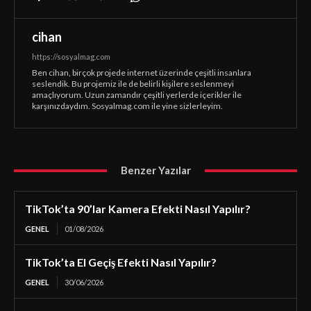
cihan
https://sosyalmag.com
Ben cihan, birçok projede internet üzerinde çeşitli insanlara
seslendik. Bu projemiz ile de belirli kişilere seslenmeyi
amaçlıyorum. Uzun zamandır çeşitli yerlerde içerikler ile
karşınızdaydım. Sosyalmag.com ile yine sizlerleyim.
Benzer Yazılar
TikTok’ta 90’lar Kamera Efekti Nasıl Yapılır?
GENEL
01/08/2026
TikTok’ta El Geçiş Efekti Nasıl Yapılır?
GENEL
30/06/2026