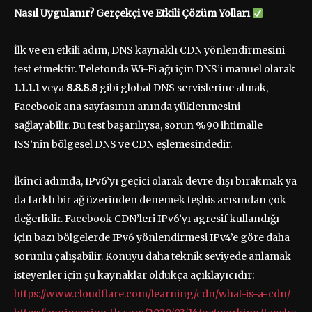
Nasıl Uygulanır? Gerçekçi ve Etkili Çözüm Yolları
İlk ve en etkili adım, DNS kaynaklı CDN yönlendirmesini
test etmektir. Telefonda Wi-Fi ağı için DNS’i manuel olarak
1.1.1.1
veya
8.8.8.8
gibi global DNS servislerine almak,
Facebook ana sayfasının anında yüklenmesini
sağlayabilir. Bu test başarılıysa, sorun %90 ihtimalle
ISS’nin bölgesel DNS ve CDN eşlemesindedir.
İkinci adımda, IPv6’yı geçici olarak devre dışı bırakmak ya
da farklı bir ağ üzerinden denemek teşhis açısından çok
değerlidir. Facebook CDN’leri IPv6’yı agresif kullandığı
için bazı bölgelerde IPv6 yönlendirmesi IPv4’e göre daha
sorunlu çalışabilir. Konuyu daha teknik seviyede anlamak
isteyenler için şu kaynaklar oldukça açıklayıcıdır:
https://www.cloudflare.com/learning/cdn/what-is-a-cdn/