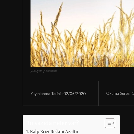
yuruyus psikoloji
Okuma Süresi:
02/05/2020
Yayınlanma Tarihi :
Bu yazıda neler var?
Kalp Krizi Riskini Azaltır