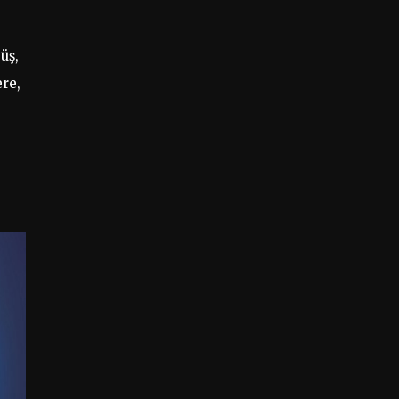
üş,
ere,