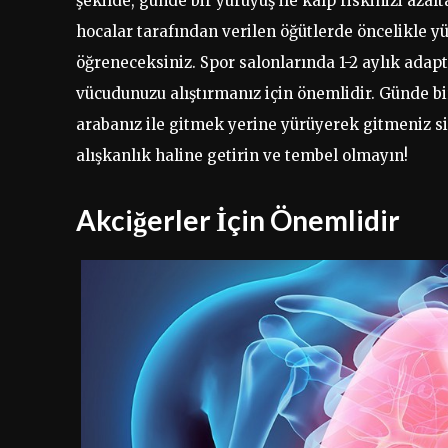
şekilde, günde bir yürüyüş ile kalp riskinizi azal
hocalar tarafından verilen öğütlerde öncelikle y
öğreneceksiniz. Spor salonlarında 1-2 aylık adap
vücudunuzu alıştırmanız için önemlidir. Günde bi
arabanız ile gitmek yerine yürüyerek gitmeniz siz
alışkanlık haline getirin ve tembel olmayın!
Akciğerler İçin Önemlidir