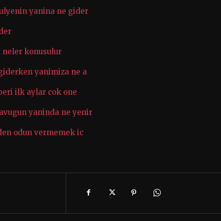
ulyenin yanina ne gider
der
a neler konusulur
e giderken yanimiza ne a
eri ilk aylar cok one
tavugun yaninda ne yenir
teden odun vermemek ic