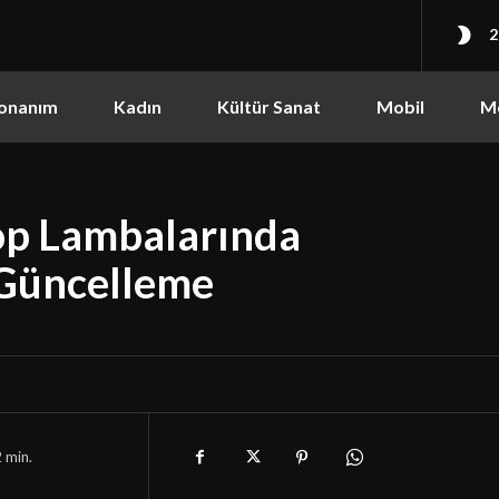
2
onanım
Kadın
Kültür Sanat
Mobil
M
op Lambalarında
 Güncelleme
2
min.