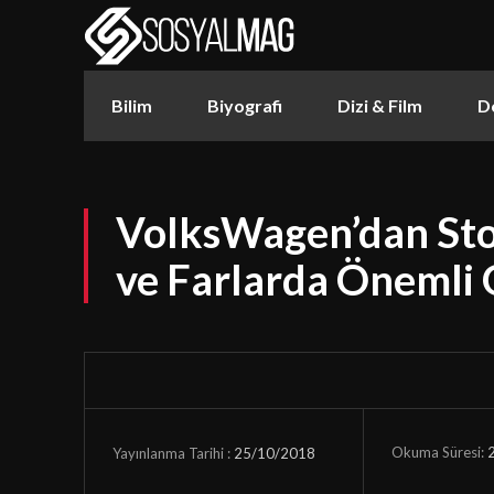
Bilim
Biyografi
Dizi & Film
D
VolksWagen’dan St
ve Farlarda Önemli
Okuma Süresi:
25/10/2018
Yayınlanma Tarihi :