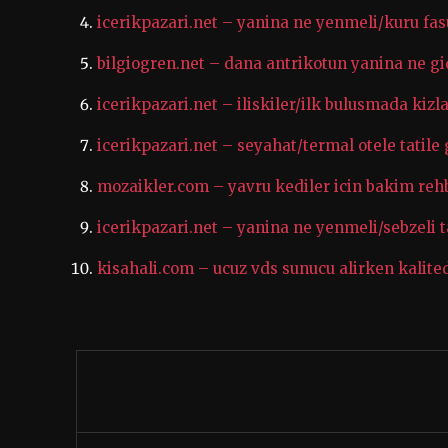
icerikpazari.net – yanina ne yenmeli/kuru fas
bilgiogren.net – dana antrikotun yanina ne gi
icerikpazari.net – iliskiler/ilk bulusmada kizl
icerikpazari.net – seyahat/termal otele tatil
mozaikler.com – yavru kediler icin bakim rehb
icerikpazari.net – yanina ne yenmeli/sebzeli 
kisahali.com – ucuz vds sunucu alirken kali