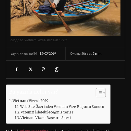
cropped Vietnam vizesi iletisim 1920
15/05/2019
Okuma Süresi:
3
min.
Yayınlanma Tarihi :
Bu yazıda neler var?
Vietnam Vizesi 2019
Web Site Üzerinden Vietnam Vize Başvuru Sonucu
Vizenizi İşletebileceğiniz Yerler
Vietnam Vizesi Başvuru Sitesi