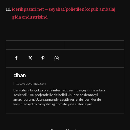
icerikpazari.net – seyahat/polietilen kopuk ambalaj
gida endustrisind
cihan
https://sosyalmag.com
Ben cihan, birçok projede internet üzerinde çeşitli insanlara
seslendik. Bu projemiz ile de belirli kişilere seslenmeyi
amaçlıyorum. Uzun zamandır çeşitli yerlerde içerikler ile
karşınızdaydım. Sosyalmag.com ile yine sizlerleyim.