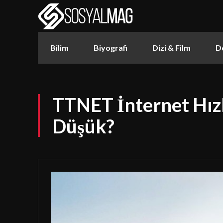
Bilim
Biyografi
Dizi & Film
D
TTNET İnternet Hız
Düşük?