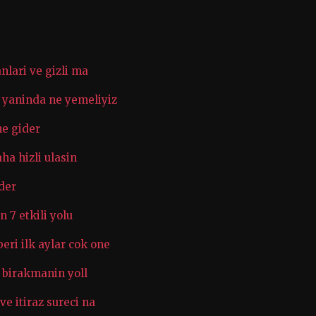
anlari ve gizli ma
r yaninda ne yemeliyiz
ne gider
ha hizli ulasin
der
n 7 etkili yolu
eri ilk aylar cok one
e birakmanin yoll
ve itiraz sureci na