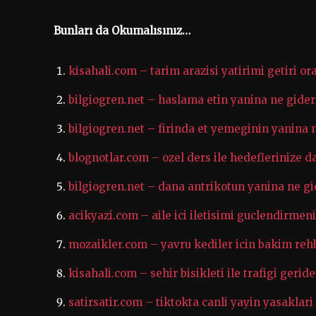
Bunları da Okumalısınız…
kisahali.com – tarim arazisi yatirimi getiri or
bilgiogren.net – haslama etin yanina ne gide
bilgiogren.net – firinda et yemeginin yanina 
blognotlar.com – ozel ders ile hedeflerinize da
bilgiogren.net – dana antrikotun yanina ne gi
acikyazi.com – aile ici iletisimi guclendirmeni
mozaikler.com – yavru kediler icin bakim rehb
kisahali.com – sehir bisikleti ile trafigi gerid
satirsatir.com – tiktokta canli yayin yasaklari 