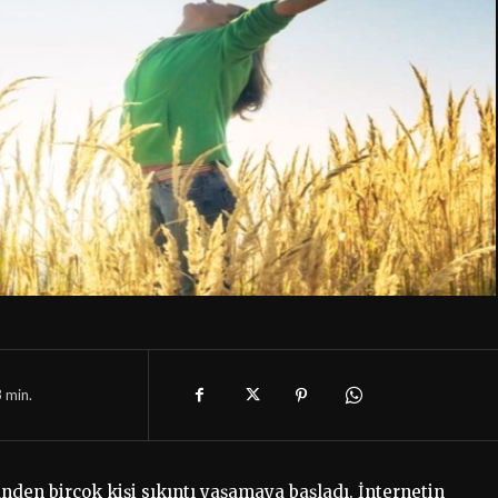
3
min.
den birçok kişi sıkıntı yaşamaya başladı. İnternetin