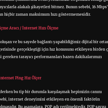
ayıcılarla alakalı şikayetleri bitmez. Bunun sebebi, 16 Mbps
nın hiçbir zaman maksimum hızı göstermemesidir.
lçme Aracı / İnternet Hızı Ölçme
oluşan ve bu sayede bağlantı yapabildiğimiz dijital bir ort
içerisinde gerçekleştiği için hız konusunu etkileyen birden 
i gereken tarayıcı performansları bazen dakikalarımızı
İnternet Ping Hız Ölçer
 öderken bu tip bir durumla karşılaşmak hepimizin canını
bebi, internet deneyimini etkileyen en önemli faktörün
lmasıdır. Bu aşamalara, POP adı verilmektedir. POP sayısı