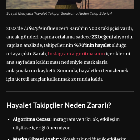
Sosyal Medyada ‘Hayalet Takipçi’ Sendromu Neden Takip Ederiz4
2022’de
Lifestyle
influencer’ı Sarah’ın 500K takipçisi vardı,
ancak gönderi başına ortalama sadece
2K beğeni
alıyordu.
Yapılan analizde, takipçilerinin
%70’inin hayalet
olduğu
ortaya çıktı. Sarah,
Instagram algoritmasının
içeriklerini
ana sayfadan kaldırması nedeniyle markalarla
anlaşmalarını kaybetti. Sonunda, hayaletleri temizlemek
için ücretli araçlar kullanmak zorunda kaldı.
Hayalet Takipçiler Neden Zararlı?
Algoritma Cezası:
Instagram ve TikTok, etkileşim
düşükse içeriği önermiyor.
Marka Güveni Azalır:
Yüksek takipçi/düşük etkileşim,