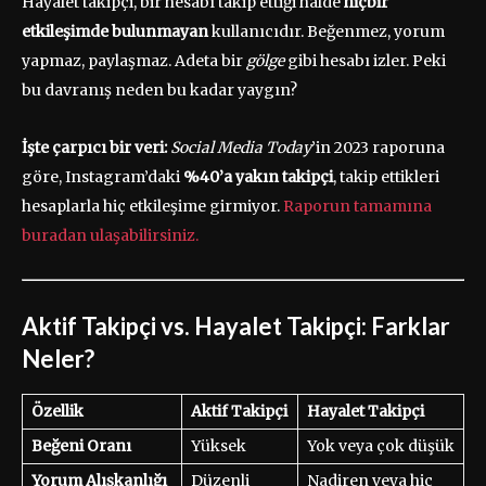
Hayalet takipçi, bir hesabı takip ettiği halde
hiçbir
etkileşimde bulunmayan
kullanıcıdır. Beğenmez, yorum
yapmaz, paylaşmaz. Adeta bir
gölge
gibi hesabı izler. Peki
bu davranış neden bu kadar yaygın?
İşte çarpıcı bir veri:
Social Media Today
’in 2023 raporuna
göre, Instagram’daki
%40’a yakın takipçi
, takip ettikleri
hesaplarla hiç etkileşime girmiyor.
Raporun tamamına
buradan ulaşabilirsiniz.
Aktif Takipçi vs. Hayalet Takipçi: Farklar
Neler?
Özellik
Aktif Takipçi
Hayalet Takipçi
Beğeni Oranı
Yüksek
Yok veya çok düşük
Yorum Alışkanlığı
Düzenli
Nadiren veya hiç