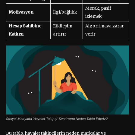
Merak, pasif
Motivasyon
İlgi/bağlılık
izlemek
Hesap Sahibine
Etkileşim
Algoritmaya zarar
Katkısı
artırır
verir
Sosyal Medyada ‘Hayalet Takipçi’ Sendromu Neden Takip Ederiz2
Bu tablo, hayalet takipçilerin neden markalar ve