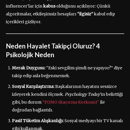
influencer’lar için
kabus
olduğunu açıklıyor: Çünkü
algoritmalar, etkileşimsiz hesapları
“ilgisiz”
kabul edip
içerikleri gizliyor.
Neden Hayalet Takipçi Oluruz? 4
Psikolojik Neden
Merak Duygusu:
“Eski sevgilim şimdi ne yapıyor?” diye
takip edip asla beğenmemek.
Sosyal Karşılaştırma:
Başkalarının hayatını sessizce
izleyerek kendini ölçmek.
Psychology Today
’in belirttiği
gibi, bu durum
“FOMO (Kaçırma Korkusu)”
ile
doğrudan bağlantılı.
Pasif Tüketim Alışkanlığı:
Sosyal medyayı bir TV kanalı
gibi kullanmak.