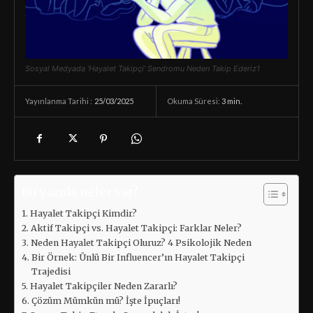
Sosyal Medyada ‘Hayalet Takipçi’ Sendromu Neden Takip Ederiz1
25/03/2025
Okuma Süresi:
3
min.
Yayınlanma Tarihi :
Bu yazıda neler var?
Hayalet Takipçi Kimdir?
Aktif Takipçi vs. Hayalet Takipçi: Farklar Neler?
Neden Hayalet Takipçi Oluruz? 4 Psikolojik Neden
Bir Örnek: Ünlü Bir Influencer’ın Hayalet Takipçi
Trajedisi
Hayalet Takipçiler Neden Zararlı?
Çözüm Mümkün mü? İşte İpuçları!