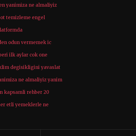
en yanimiza ne almaliyiz
 bot temizleme engel
platformda
teden odun vermemek ic
eri ilk aylar cok one
im degisikligini yavaslat
animiza ne almaliyiz yanim
cin kapsamli rehber 20
er etli yemeklerle ne