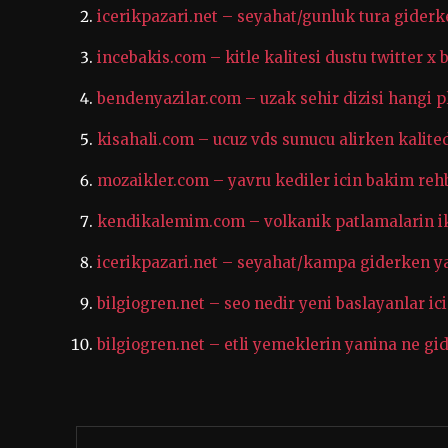
icerikpazari.net – seyahat/gunluk tura giderk
incebakis.com – kitle kalitesi dustu twitter x
bendenyazilar.com – uzak sehir dizisi hangi 
kisahali.com – ucuz vds sunucu alirken kali
mozaikler.com – yavru kediler icin bakim rehb
kendikalemim.com – volkanik patlamalarin ikl
icerikpazari.net – seyahat/kampa giderken y
bilgiogren.net – seo nedir yeni baslayanlar i
bilgiogren.net – etli yemeklerin yanina ne gid