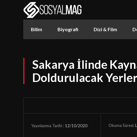
Bilim
Biyografi
Dizi & Film
D
Sakarya İlinde Kayn
Doldurulacak Yerle
Okuma Süresi:
L
12/10/2020
Yayınlanma Tarihi :