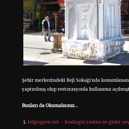
Şehir merkezindeki Reji Sokağı’nda konumlanan 1
yaptırılmış olup restorasyonla kullanıma açılmışt
Bunları da Okumalısınız…
bilgiogren.net – keskegin yanina ne gider ne