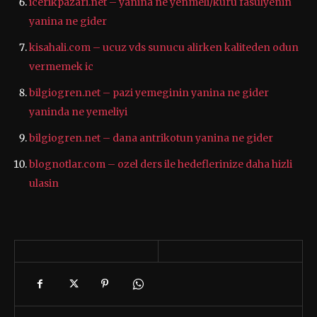
icerikpazari.net – yanina ne yenmeli/kuru fasulyenin
yanina ne gider
kisahali.com – ucuz vds sunucu alirken kaliteden odun
vermemek ic
bilgiogren.net – pazi yemeginin yanina ne gider
yaninda ne yemeliyi
bilgiogren.net – dana antrikotun yanina ne gider
blognotlar.com – ozel ders ile hedeflerinize daha hizli
ulasin