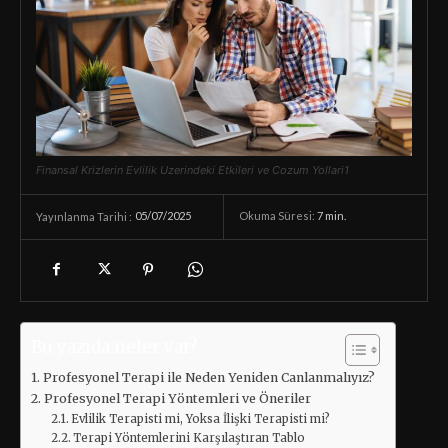
Finansal Krizlerin Evlilik Uzerindeki Etkileri ve Cozum Yollari1
05/07/2025
Okuma Süresi:
7
min.
Yayınlanma Tarihi :
Bu yazıda neler var?
Profesyonel Terapi ile Neden Yeniden Canlanmalıyız?
Profesyonel Terapi Yöntemleri ve Öneriler
Evlilik Terapisti mi, Yoksa İlişki Terapisti mi?
Terapi Yöntemlerini Karşılaştıran Tablo