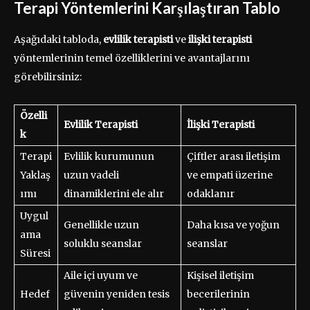
Terapi Yöntemlerini Karşılaştıran Tablo
Aşağıdaki tabloda,
evlilik terapisti
ve
ilişki terapisti
yöntemlerinin temel özelliklerini ve avantajlarını
görebilirsiniz:
Özelli
Evlilik Terapisti
İlişki Terapisti
k
Terapi
Evlilik kurumunun
Çiftler arası iletişim
Yaklaş
uzun vadeli
ve empati üzerine
ımı
dinamiklerini ele alır
odaklanır
Uygul
Genellikle uzun
Daha kısa ve yoğun
ama
soluklu seanslar
seanslar
Süresi
Aile içi uyum ve
Kişisel iletişim
Hedef
güvenin yeniden tesis
becerilerinin