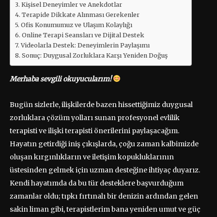
Kişisel Deneyimler ve Anekdotlar
Terapide Dikkate Alınması Gerekenler
Ofis Konumumuz ve Ulaşım Kolaylığı
Online Terapi Seansları ve Dijital Destek
Videolarla Destek: Deneyimlerin Paylaşımı
Sonuç: Duygusal Zorluklara Karşı Yeniden Doğuş
Merhaba sevgili okuyucularım!
Bugün sizlerle, ilişkilerde bazen hissettiğimiz duygusal
zorluklara çözüm yolları sunan profesyonel evlilik
terapisti ve ilişki terapisti önerilerini paylaşacağım.
Hayatın getirdiği iniş çıkışlarda, çoğu zaman kalbimizde
oluşan kırgınlıkların ve iletişim kopukluklarının
üstesinden gelmek için uzman desteğine ihtiyaç duyarız.
Kendi hayatımda da bu tür desteklere başvurduğum
zamanlar oldu; tıpkı fırtınalı bir denizin ardından gelen
sakin liman gibi, terapistlerim bana yeniden umut ve güç