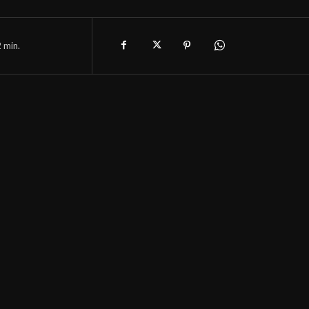
2
min.