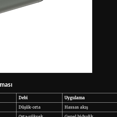
rması
Debi
Uygulama
Düşük-orta
Hassas akış
Orta-yüksek
Genel hidrolik