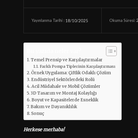
Okuma Süresi:
18/10/2025
Yayınlanma Tarihi :
Bu yazıda neler var?
Temel Prensip ve Karşılaştırmalar
Farklı Pompa Tiplerinin Karşılaştırması
Örnek Uygulama: Çiftlik Odaklı Çözüm
Endüstriyel Sektörlerdeki Rolü
Acil Müdahale ve Mobil Çözümler
3D Tasarım ve Montaj Kolaylığı
Boyut ve Kapasitelerde Esneklik
Bakım ve Dayanıklılık
Sonuç
Herkese merhaba!