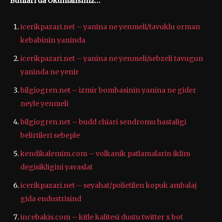
Bunları da Okumalısınız…
icerikpazari.net – yanina ne yenmeli/tavuklu orman
kebabinin yaninda
icerikpazari.net – yanina ne yenmeli/sebzeli tavugun
yaninda ne yenir
bilgiogren.net – izmir bombasinin yanina ne gider
neyle yenmeli
bilgiogren.net – budd chiari sendromu hastaligi
belirtileri sebeple
kendikalemim.com – volkanik patlamalarin iklim
degisikligini yavaslat
icerikpazari.net – seyahat/polietilen kopuk ambalaj
gida endustrisind
incebakis.com – kitle kalitesi dustu twitter x bot