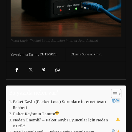
Paket Kaybı (Packet Loss) Sorunları İnternet Ayarı Rehberi
21/11/2025
Okuma Süresi:
7
min.
Yayınlanma Tarihi :
Bu yazıda neler var?
Paket Kaybı (Packet Loss) Sorunları: İnternet Ayarı
Rehberi
Paket Kaybının Tanımı
Neden Önemli? – Paket Kaybı Oyuncular İçin Neden
Kritik?