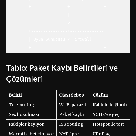
        +---------------+--------------+

                        |

                        v

        +---------------+--------------+

        | Oyun Sunucusu / Firewall     |

Tablo: Paket Kaybı Belirtileri ve
Çözümleri
Belirti
Olası Sebep
Çözüm
Teleporting
Wi-Fi paraziti
Kablolu bağlantı
Ses bozulması
Paket kaybı
5GHz’ye geç
Rakipler kayıyor
ISS routing
Hotspot ile test
Mermi isabet etmiyor
NAT / port
UPnP aç