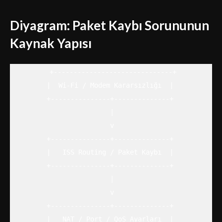
Diyagram: Paket Kaybı Sorununun
Kaynak Yapısı
        +------------------------------+

        |  Wi-Fi / Modem Kararsızlığı  |

        +---------------+--------------+

                        |

                        v

        +---------------+--------------+

        |   ISS Routing / Paket Kaybı  |

        +---------------+--------------+

                        |

                        v

        +---------------+--------------+

        |   NAT / Port / QoS Ayarları  |
