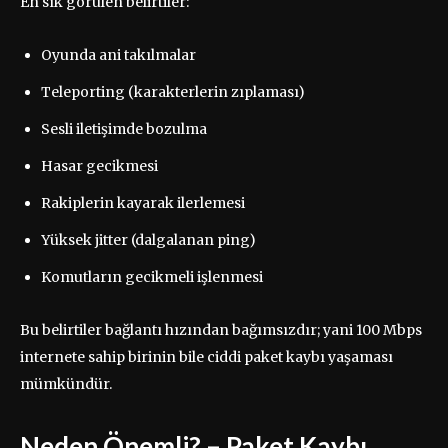
En sık görülen belirtiler:
Oyunda ani takılmalar
Teleporting (karakterlerin zıplaması)
Sesli iletişimde bozulma
Hasar gecikmesi
Rakiplerin kayarak ilerlemesi
Yüksek jitter (dalgalanan ping)
Komutların gecikmeli işlenmesi
Bu belirtiler bağlantı hızından bağımsızdır; yani 100 Mbps
internete sahip birinin bile ciddi paket kaybı yaşaması
mümkündür.
Neden Önemli? – Paket Kaybı