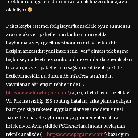
problemi olduğu için durumu anlamak bazen oldukça zor
olabiliyor
.
Paket kaybı, istemci (bilgisayar/konsol) ile oyun sunucusu
arasındaki veri paketlerinin bir kısmının yolda
kaybolması veya gecikmesi sonucu ortaya çıkan bir
iletişim arızasıdır; yani internetin “var” olması tek başına
hiçbir şey ifade etmez çünkü online oyunlarda önemli olan
hızdan çok veri paketlerinin sağlam ve düzenli şekilde
iletilebilmesidir. Bu durum
HowToGeek
tarafından
yayınlanan ağ iletişim rehberinde (→
https://www.howtogeek.com/
) açıkça belirtiliyor; özellikle
Wi-Fi kararsızlığı, ISS routing hataları, arka planda çalışan
bant genişliği tüketen uygulamalar veya modem sinyal
parazitleri paket kaybının en yaygın nedenleri olarak
listeleniyor. Aynı şekilde
PCGamer
tarafından paylaşılan
teknik analizde (→
https://www.pcgamer.com/
) bazı oyun