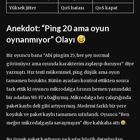
Yüksek jitter
QoS hatası
QoS kapat
Anekdot: “Ping 20 ama oyun
oynanmıyor” Olayı
Bir oyuncu bana “Abi pingim 25, her şey normal
görünüyor ama oyunda karakterim zıplayıp duruyor” diye
yazmıştı. Hız testi mükemmel, ping düşük ama oyun
tamamen bozuktu. Bütün ayarları kontrol ettikten sonra
fark ettik ki oyuncu mikrodalga fırının hemen yanındaki
bir odadan Wi-Fi’a bağlıymış. Mikrodalga her çalıştığında
paket kaybı deli gibi artıyormuş. Modemi farklı bir yere
koyduk ve paket kaybı tamamen sıfırlandı. Oyuncu “Ben
meğer mikrodalgayla savaşmışım” diye kahkaha attı
.
Bu örnek paket kaybının ne kadar küçük detaylardan