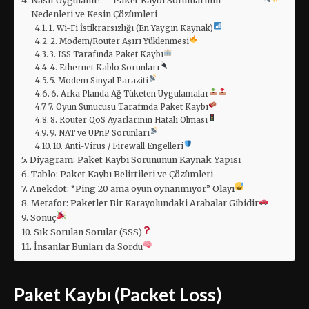
Nasıl Uygulanır? – Paket Kaybı Sorunlarının
Nedenleri ve Kesin Çözümleri
1. Wi-Fi İstikrarsızlığı (En Yaygın Kaynak)
2. Modem/Router Aşırı Yüklenmesi
3. ISS Tarafında Paket Kaybı
4. Ethernet Kablo Sorunları
5. Modem Sinyal Paraziti
6. Arka Planda Ağ Tüketen Uygulamalar
7. Oyun Sunucusu Tarafında Paket Kaybı
8. Router QoS Ayarlarının Hatalı Olması
9. NAT ve UPnP Sorunları
10. Anti-Virus / Firewall Engelleri
Diyagram: Paket Kaybı Sorununun Kaynak Yapısı
Tablo: Paket Kaybı Belirtileri ve Çözümleri
Anekdot: “Ping 20 ama oyun oynanmıyor” Olayı
Metafor: Paketler Bir Karayolundaki Arabalar Gibidir
Sonuç
Sık Sorulan Sorular (SSS)
İnsanlar Bunları da Sordu
Paket Kaybı (Packet Loss)