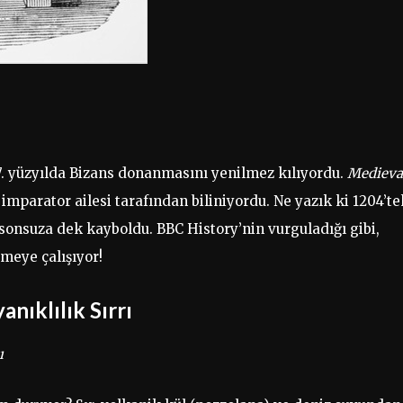
7. yüzyılda Bizans donanmasını yenilmez kılıyordu.
Medieva
mparator ailesi tarafından biliniyordu. Ne yazık ki 1204’te
r sonsuza dek kayboldu. BBC History’nin vurguladığı gibi,
meye çalışıyor!
nıklılık Sırrı
ı