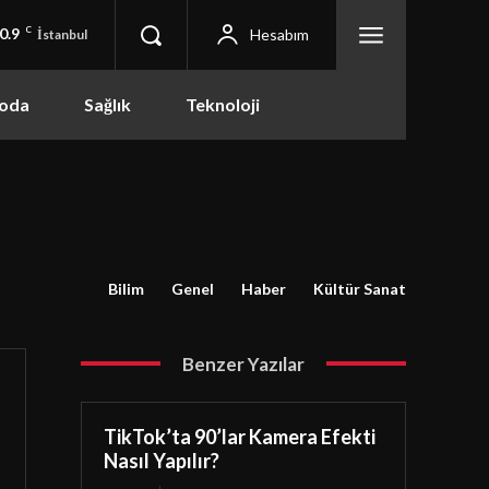
0.9
C
Hesabım
İstanbul
oda
Sağlık
Teknoloji
Bilim
Genel
Haber
Kültür Sanat
Benzer Yazılar
TikTok’ta 90’lar Kamera Efekti
Nasıl Yapılır?