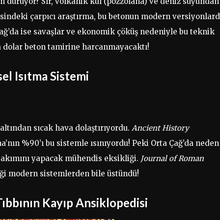
m duruyor? Sır, volkanik kül (pozzolana) ve deniz suyundan
sindeki çarpıcı araştırma, bu betonun modern versiyonlar
Çağ’da ise savaşlar ve ekonomik çöküş nedeniyle bu teknik
a dolar beton tamirine harcanmayacaktı!
el Isıtma Sistemi
altından sıcak hava dolaştırıyordu.
Ancient History
ma’nın %90’ı bu sistemle ısınıyordu! Peki Orta Çağ’da neden
 bakımını yapacak mühendis eksikliği.
Journal of Roman
iği modern sistemlerden bile üstündü!
Tıbbının Kayıp Ansiklopedisi