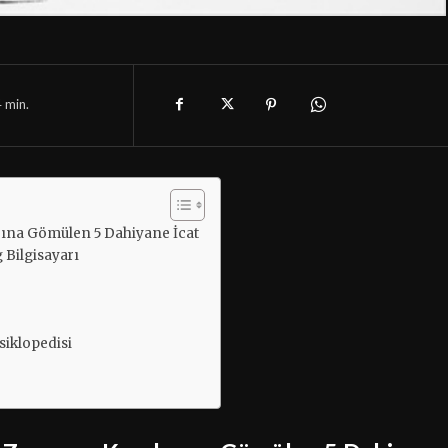
4
min.
rına Gömülen 5 Dahiyane İcat
 Bilgisayarı
siklopedisi