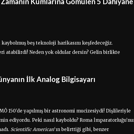
i: Zamanın Kumlarına Gömülen 5 Dahiyane
 kaybolmuş beş teknoloji harikasını keşfedeceğiz.
leri atabilirdi! Neden yok oldular dersin? Gelin birlikte
nyanın İlk Analog Bilgisayarı
MÖ 150’de yapılmış bir astronomi mucizesiydi! Dişlileriyle
hmin ediyordu. Peki nasıl kayboldu? Roma İmparatorluğu’nu
madı.
Scientific American
‘ın belirttiği gibi, benzer