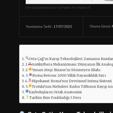
Orta Çağ’da Kaybolan 5 İcat Neden Yok Oldular (1)
Okuma Süresi:
17/07/2025
Yayınlanma Tarihi :
Bu yazıda neler var?
Orta Çağ’ın Kayıp Teknolojileri: Zamanın Kumla
1.
Antikythera Mekanizması: Dünyanın İlk Analog
2.
Yunan Ateşi: Bizans’ın Sönmeyen Silahı
3.
Roma Betonu: 2000 Yıllık Dayanıklılık Sırrı
4.
Hipokaust: Roma’nın Devrimsel Isıtma Sistemi
5.
Trotula’nın Metinleri: Kadın Tıbbının Kayıp An
Kayboluşların Ortak Anatomisi
Tarihin Bize Fısıldadığı 5 Ders