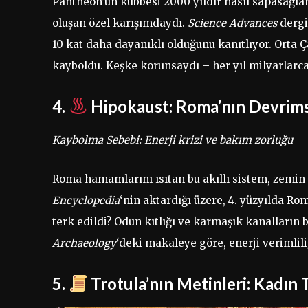
Pantheon’un kubbesi 2000 yıldır nasıl sapasağla
oluşan özel karışımdaydı.
Science Advances
dergi
10 kat daha dayanıklı olduğunu kanıtlıyor. Orta 
kayboldu. Keşke korunsaydı – her yıl milyarlarc
4.
Hipokaust: Roma’nın Devrims
Kaybolma Sebebi: Enerji krizi ve bakım zorluğu
Roma hamamlarını ısıtan bu akıllı sistem, zemin 
Encyclopedia
‘nin aktardığı üzere, 4. yüzyılda Ro
terk edildi? Odun kıtlığı ve karmaşık kanalların
Archaeology
‘deki makaleye göre, enerji verimlil
5.
Trotula’nın Metinleri: Kadın 