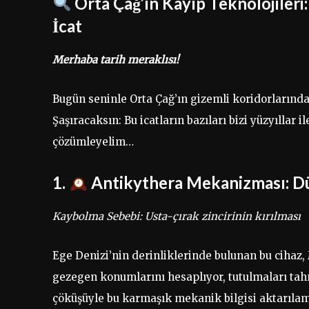
Orta Çağ’ın Kayıp Teknolojiler
İcat
Merhaba tarih meraklısı!
Bugün seninle Orta Çağ’ın gizemli koridorlarında
Şaşıracaksın: Bu icatların bazıları bizi yüzyıllar i
çözümleyelim…
1.
Antikythera Mekanizması: Dü
Kaybolma Sebebi: Usta-çırak zincirinin kırılması
Ege Denizi’nin derinliklerinde bulunan bu cihaz, 
gezegen konumlarını hesaplıyor, tutulmaları ta
çöküşüyle bu karmaşık mekanik bilgisi aktarıla