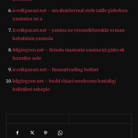
icerikpazari.net – seyahat/termal otele tatile giderken
yanimiza ne a
icerikpazari.net – yanina ne yenmeli/tavuklu orman
kebabinin yaninda
bilgiogren.net – firinda mantarin yanina iyi gidecek
lezzetler nele
icerikpazari.net – finans/trading botlari
bilgiogren.net – budd chiari sendromu hastaligi
belirtileri sebeple