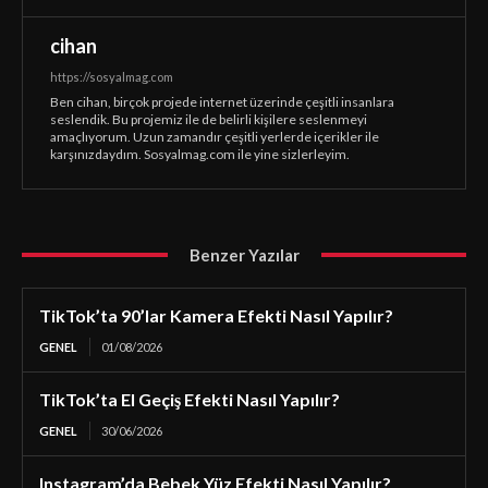
cihan
https://sosyalmag.com
Ben cihan, birçok projede internet üzerinde çeşitli insanlara
seslendik. Bu projemiz ile de belirli kişilere seslenmeyi
amaçlıyorum. Uzun zamandır çeşitli yerlerde içerikler ile
karşınızdaydım. Sosyalmag.com ile yine sizlerleyim.
Benzer Yazılar
TikTok’ta 90’lar Kamera Efekti Nasıl Yapılır?
GENEL
01/08/2026
TikTok’ta El Geçiş Efekti Nasıl Yapılır?
GENEL
30/06/2026
Instagram’da Bebek Yüz Efekti Nasıl Yapılır?