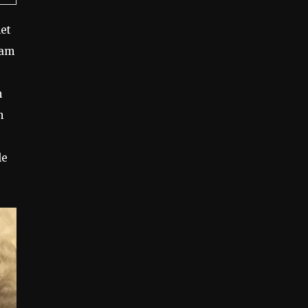
et
am
n
n
le