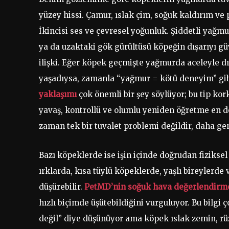
yüzey hissi. Çamur, ıslak çim, soğuk kaldırım ve 
İkincisi ses ve çevresel yoğunluk. Şiddetli yağm
ya da uzaktaki gök gürültüsü köpeğin dışarıyı gü
ilişki. Eğer köpek geçmişte yağmurda aceleyle dış
yaşadıysa, zamanla “yağmur = kötü deneyim” gibi
yaklaşımı
çok önemli bir şey söylüyor; bu tip ko
yavaş, kontrollü ve olumlu yeniden öğretme en d
zaman tek bir tuvalet problemi değildir, daha geni
Bazı köpeklerde ise işin içinde doğrudan fiziksel r
ırklarda, kısa tüylü köpeklerde, yaşlı bireylerd
düşürebilir.
PetMD’nin soğuk hava değerlendirm
hızlı biçimde üşütebildiğini vurguluyor. Bu bilgi 
değil” diye düşünüyor ama köpek ıslak zemin, rüz