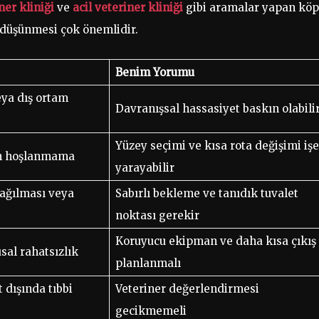
ner kliniği
ve
acil veteriner kliniği
gibi aramalar yapan kö
e düşünmesi çok önemlidir.
Benim Yorumu
ya dış ortam
Davranışsal hassasiyet baskın olabili
Yüzey seçimi ve kısa rota değişimi işe
en hoşlanmama
yarayabilir
dağılması veya
Sabırlı bekleme ve tanıdık tuvalet
noktası gerekir
Koruyucu ekipman ve daha kısa çıkış
al rahatsızlık
planlanmalı
 dışında tıbbi
Veteriner değerlendirmesi
gecikmemeli