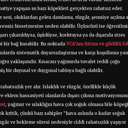
patiye yapışan su bazı köpekleri gerçekten rahatsız eder.
ur sesi, oluklardan gelen damlama, rüzgâr, şemsiye açılma 
vensiz hissetmesine neden olabilir. Üçüncüsü ise öğrenilmi
arı çıkarıldıysa, üşüdüyse, korktuysa ya da dışarıda stres
 bir bağ kurabilir. Bu noktada
VCA’nın fırtına ve gürültü fo
rkularda sistematik duyarsızlaştırma ve karşı koşullama yan
oğru yaklaşımdır. Kısacası yağmurda tuvalet reddi çoğu
ş bir duyusal ve duygusal tabloya bağlı olabilir.
ahatsızlık yer alır. Islaklık ve rüzgâr, özellikle küçük
e ve eklem hassasiyeti olanlarda dışarı çıkma motivasyonun
esi
, yağmur ve ıslaklığın hava çok soğuk olmasa bile köpeğ
çok kritik, çünkü bazı sahipler “hava aslında o kadar soğuk
gâr ve bekleme süresi nedeniyle ciddi rahatsızlık yaşıyor