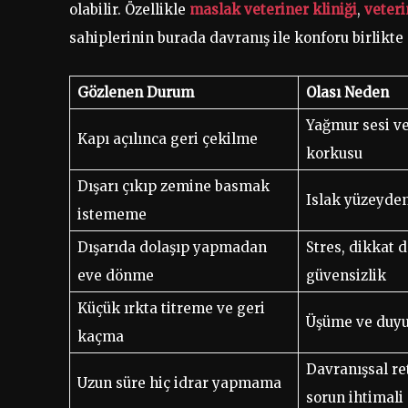
olabilir. Özellikle
maslak veteriner kliniği
,
veteri
sahiplerinin burada davranış ile konforu birlikt
Gözlenen Durum
Olası Neden
Yağmur sesi ve
Kapı açılınca geri çekilme
korkusu
Dışarı çıkıp zemine basmak
Islak yüzeyd
istememe
Dışarıda dolaşıp yapmadan
Stres, dikkat 
eve dönme
güvensizlik
Küçük ırkta titreme ve geri
Üşüme ve duyus
kaçma
Davranışsal ret
Uzun süre hiç idrar yapmama
sorun ihtimali