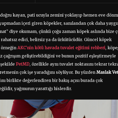
ye doğru kayan, pati ucuyla zemini yoklayıp hemen eve dön
i yapmadan içeri giren köpekler, sanılandan çok daha yaygı
inat” diye okumam, çünkü çoğu zaman köpek aslında bize 
a rahatsız edici, belirsiz ya da ürkütücüdür. Güncel köpek
; örneğin
AKC’nin kötü havada tuvalet eğitimi rehberi
, köpe
z çağrışım geliştirebildiğini ve bunun pozitif eşleştirmeyle
 şekilde
PetMD
, özellikle aynı tuvalet noktasını tekrar tekr
retmenin çok işe yaradığını söylüyor. Bu yüzden
Maslak Ve
ını birlikte değerlendiren bir bakış açısı burada çok
ildir, yağmurun yarattığı hislerdir.