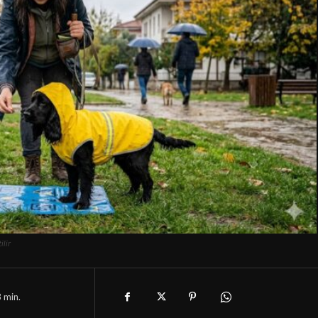
lir
8
min.