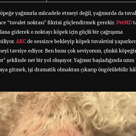
köpeğe yağmurla mücadele etmeyi değil, yağmurda da tuval
ce “tuvalet noktası” fikrini güçlendirmek gerekir.
PetMD
t
lana giderek o noktayı köpek için güçlü bir çağrışıma
iliyor.
AKC
de sessizce bekleyip köpek tuvaletini yaparke
rmeyi tavsiye ediyor. Ben bunu çok seviyorum, çünkü köpeği
r” şeklinde net bir yol oluşuyor. Yağmur başladığında uzun
ya gitmek, işi dramatik olmaktan çıkarıp öngörülebilir hâ