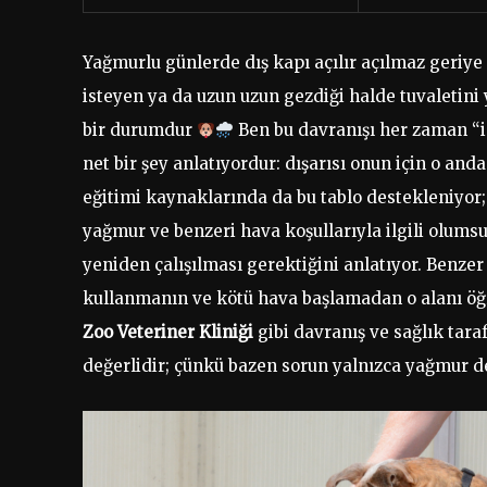
Yağmurlu günlerde dış kapı açılır açılmaz geri
isteyen ya da uzun uzun gezdiği halde tuvaletin
bir durumdur
Ben bu davranışı her zaman “
net bir şey anlatıyordur: dışarısı onun için o and
eğitimi kaynaklarında da bu tablo destekleniyor
yağmur ve benzeri hava koşullarıyla ilgili olumsu
yeniden çalışılması gerektiğini anlatıyor. Benzer
kullanmanın ve kötü hava başlamadan o alanı öğ
Zoo Veteriner Kliniği
gibi davranış ve sağlık taraf
değerlidir; çünkü bazen sorun yalnızca yağmur değ