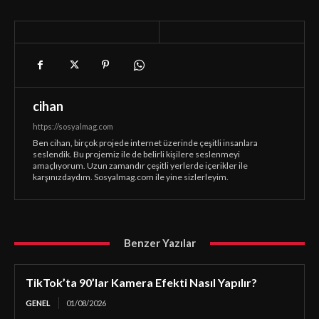
cihan
https://sosyalmag.com
Ben cihan, birçok projede internet üzerinde çeşitli insanlara
seslendik. Bu projemiz ile de belirli kişilere seslenmeyi
amaçlıyorum. Uzun zamandır çeşitli yerlerde içerikler ile
karşınızdaydım. Sosyalmag.com ile yine sizlerleyim.
Benzer Yazılar
TikTok’ta 90’lar Kamera Efekti Nasıl Yapılır?
GENEL
01/08/2026