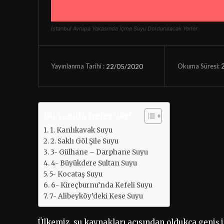
İstanbul Avrupa Yakasında İçme Suyu Doldurulacak Yerler
Okuma Süresi:
22/05/2020
Yayınlanma Tarihi :
Bu yazıda neler var?
1. Kanlıkavak Suyu
2. Saklı Göl Şile Suyu
3- Gülhane – Darphane Suyu
4- Büyükdere Sultan Suyu
5- Kocataş Suyu
6- Kireçburnu’nda Kefeli Suyu
7- Alibeyköy’deki Kese Suyu
Ülkemiz, su kaynakları açısından oldukça geniş 