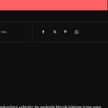
2
min.
imkanlara sahiptir, bu nedenle birçok işletme içme suyu