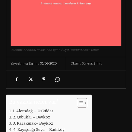
İstanbul Anadolu Yakasında İçme Suyu Doldurulacak Yerler
06/06/2020
Okuma Süresi:
2
min.
Yayınlanma Tarihi :
Bu yazıda neler var?
1. Alemdağ – Üsküdar
2. Çubuklu – Beykoz
3. Karakulak– Beykoz
4. Kayışdağı Suyu – Kadıköy