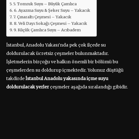
5. Tomruk Suyu – Büyük Çamlıca
6. Ayazma Suyu & Şeker Suyu – Yakacık
7. Çınaraltı Çeşmesi – Yakacık
8. Veli Dayı Sokağı Çeşmesi – Yakacık
9. Küçük Çamlıca Suyu – Acıbadem
İstanbul, Anadolu Yakası’nda pek çok ilçede su
doldurulacak ücretsiz çeşmeler bulunmaktadır.
İşletmelerin birçoğu ve halkın önemli bir bölümü bu
çeşmelerden su doldurup içmektedir. Yolunuz düştüğü
takdirde
İstanbul Anadolu yakasında
içme suyu
doldurulacak yerler
çeşmeler aşağıda sıralandığı gibidir.