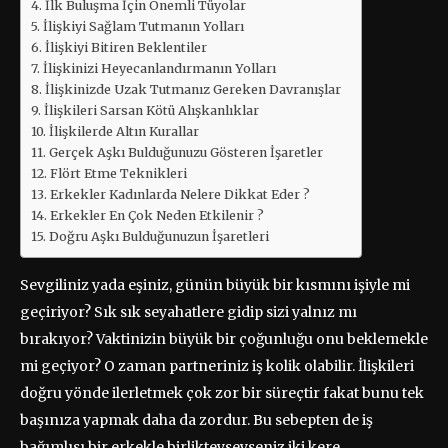
İlk Buluşma İçin Önemli Tüyolar
İlişkiyi Sağlam Tutmanın Yolları
İlişkiyi Bitiren Beklentiler
İlişkinizi Heyecanlandırmanın Yolları
İlişkinizde Uzak Tutmanız Gereken Davranışlar
İlişkileri Sarsan Kötü Alışkanlıklar
İlişkilerde Altın Kurallar
Gerçek Aşkı Bulduğunuzu Gösteren İşaretler
Flört Etme Teknikleri
Erkekler Kadınlarda Nelere Dikkat Eder ?
Erkekler En Çok Neden Etkilenir ?
Doğru Aşkı Bulduğunuzun İşaretleri
Sevgiliniz yada eşiniz, günün büyük bir kısmını işiyle mi
geçiriyor? Sık sık seyahatlere gidip sizi yalnız mı
bırakıyor? Vaktinizin büyük bir çoğunluğu onu beklemekle
mi geçiyor? O zaman partneriniz iş kolik olabilir. İlişkileri
doğru yönde ilerletmek çok zor bir süreçtir fakat bunu tek
başınıza yapmak daha da zordur. Bu sebepten de iş
bağımlısı bir erkekle birlikteyseyseniz iki kere