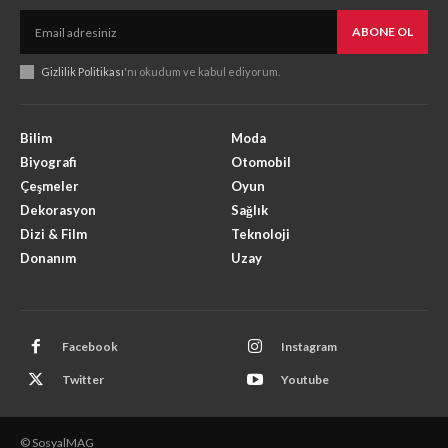
ABONE OL
Gizlilik Politikası
'nı okudum ve kabul ediyorum.
Bilim
Moda
Biyografi
Otomobil
Çeşmeler
Oyun
Dekorasyon
Sağlık
Dizi & Film
Teknoloji
Donanım
Uzay
Facebook
Instagram
Twitter
Youtube
© SosyalMAG