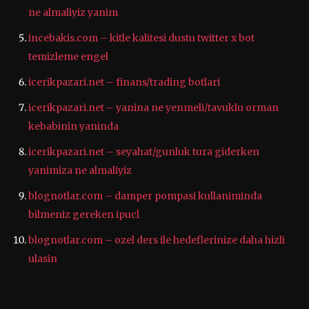
ne almaliyiz yanim
incebakis.com – kitle kalitesi dustu twitter x bot
temizleme engel
icerikpazari.net – finans/trading botlari
icerikpazari.net – yanina ne yenmeli/tavuklu orman
kebabinin yaninda
icerikpazari.net – seyahat/gunluk tura giderken
yanimiza ne almaliyiz
blognotlar.com – damper pompasi kullaniminda
bilmeniz gereken ipucl
blognotlar.com – ozel ders ile hedeflerinize daha hizli
ulasin