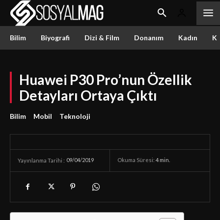
Bilim
Biyografi
Dizi & Film
Donanım
Kadın
Kü
Huawei P30 Pro’nun Özellik
Detayları Ortaya Çıktı
Bilim
Mobil
Teknoloji
09/04/2019
Okuma Süresi:
4
min.
Yayınlanma Tarihi :