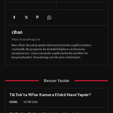
cihan
https://sosyalmag.com
Ben cihan, birçok projede internet üzerinde çeşitli insanlara
seslendik. Bu projemiz ile de belirli kişilere seslenmeyi
amaçlıyorum. Uzun zamandır çeşitli yerlerde içerikler ile
karşınızdaydım. Sosyalmag.com ile yine sizlerleyim.
Benzer Yazılar
TikTok’ta 90’lar Kamera Efekti Nasıl Yapılır?
GENEL
01/08/2026