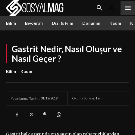
Bilim
Biyografi
Dizi & Film
Donanım
Kadın
Kü
Gastrit Nedir, Nasıl Oluşur ve
Nasıl Geçer ?
Bilim
Kadın
01/12/2019
Okuma Süresi:
1
min.
Yayınlanma Tarihi :
Gastrit halk arasında en yaygın olan rahatsızlıklardan