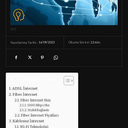
000
16/09/2023
Okuma Süresi:
12
min.
Yayınlanma Tarihi :
Bu yazıda neler var?
ADSL İnternet
Fiber İnternet
Fiber İnternet Hızı
1000 Mbps Hız
Stabil Bağlantı
Fiber İnternet Fiyatları
Kablosuz İnternet
Wi-Fi Teknolojisi