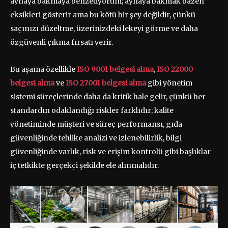
aynaya bakmaya benzetiyorum; aynaya bakmak bazen
eksikleri gösterir ama bu kötü bir şey değildir, çünkü
saçınızı düzeltme, üzerinizdeki lekeyi görme ve daha
özgüvenli çıkma fırsatı verir.
Bu aşama özellikle
ISO 9001 belgesi alma
,
ISO 22000
belgesi alma
ve
ISO 27001 belgesi alma
gibi yönetim
sistemi süreçlerinde daha da kritik hale gelir, çünkü her
standardın odaklandığı riskler farklıdır; kalite
yönetiminde müşteri ve süreç performansı, gıda
güvenliğinde tehlike analizi ve izlenebilirlik, bilgi
güvenliğinde varlık, risk ve erişim kontrolü gibi başlıklar
iç tetkikte gerçekçi şekilde ele alınmalıdır.