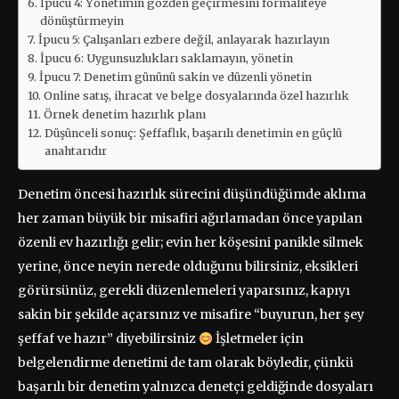
İpucu 4: Yönetimin gözden geçirmesini formaliteye
dönüştürmeyin
İpucu 5: Çalışanları ezbere değil, anlayarak hazırlayın
İpucu 6: Uygunsuzlukları saklamayın, yönetin
İpucu 7: Denetim gününü sakin ve düzenli yönetin
Online satış, ihracat ve belge dosyalarında özel hazırlık
Örnek denetim hazırlık planı
Düşünceli sonuç: Şeffaflık, başarılı denetimin en güçlü
anahtarıdır
Denetim öncesi hazırlık sürecini düşündüğümde aklıma
her zaman büyük bir misafiri ağırlamadan önce yapılan
özenli ev hazırlığı gelir; evin her köşesini panikle silmek
yerine, önce neyin nerede olduğunu bilirsiniz, eksikleri
görürsünüz, gerekli düzenlemeleri yaparsınız, kapıyı
sakin bir şekilde açarsınız ve misafire “buyurun, her şey
şeffaf ve hazır” diyebilirsiniz
İşletmeler için
belgelendirme denetimi de tam olarak böyledir, çünkü
başarılı bir denetim yalnızca denetçi geldiğinde dosyaları