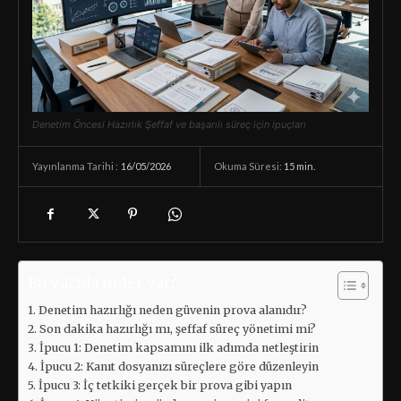
Denetim Öncesi Hazırlık Şeffaf ve başarılı süreç için ipuçları
16/05/2026
Okuma Süresi:
15
min.
Yayınlanma Tarihi :
Bu yazıda neler var?
Denetim hazırlığı neden güvenin prova alanıdır?
Son dakika hazırlığı mı, şeffaf süreç yönetimi mi?
İpucu 1: Denetim kapsamını ilk adımda netleştirin
İpucu 2: Kanıt dosyanızı süreçlere göre düzenleyin
İpucu 3: İç tetkiki gerçek bir prova gibi yapın