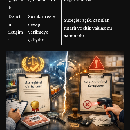
e
Deneti
Sorulara ezber
Süreçler açık, kanıtlar
m
cevap
tutarlı ve ekip yaklaşımı
iletişim
verilmeye
samimidir
i
çalışılır