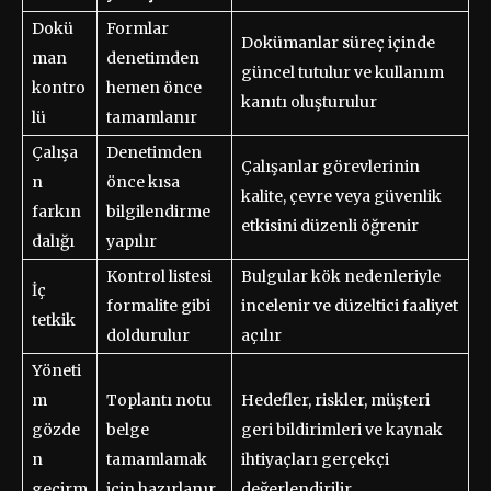
Dokü
Formlar
Dokümanlar süreç içinde
man
denetimden
güncel tutulur ve kullanım
kontro
hemen önce
kanıtı oluşturulur
lü
tamamlanır
Çalışa
Denetimden
Çalışanlar görevlerinin
n
önce kısa
kalite, çevre veya güvenlik
farkın
bilgilendirme
etkisini düzenli öğrenir
dalığı
yapılır
Kontrol listesi
Bulgular kök nedenleriyle
İç
formalite gibi
incelenir ve düzeltici faaliyet
tetkik
doldurulur
açılır
Yöneti
m
Toplantı notu
Hedefler, riskler, müşteri
gözde
belge
geri bildirimleri ve kaynak
n
tamamlamak
ihtiyaçları gerçekçi
geçirm
için hazırlanır
değerlendirilir