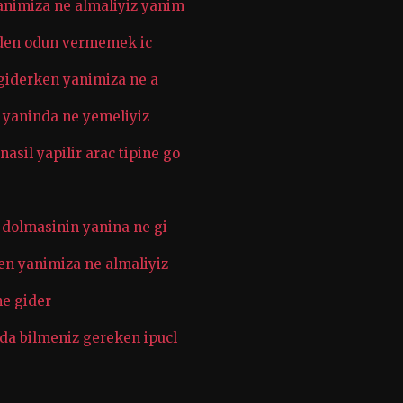
animiza ne almaliyiz yanim
teden odun vermemek ic
e giderken yanimiza ne a
r yaninda ne yemeliyiz
sil yapilir arac tipine go
 dolmasinin yanina ne gi
en yanimiza ne almaliyiz
ne gider
da bilmeniz gereken ipucl