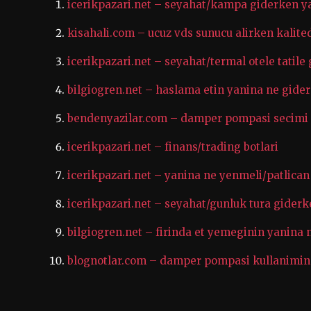
icerikpazari.net – seyahat/kampa giderken y
kisahali.com – ucuz vds sunucu alirken kali
icerikpazari.net – seyahat/termal otele tatil
bilgiogren.net – haslama etin yanina ne gide
bendenyazilar.com – damper pompasi secimi na
icerikpazari.net – finans/trading botlari
icerikpazari.net – yanina ne yenmeli/patlican
icerikpazari.net – seyahat/gunluk tura giderk
bilgiogren.net – firinda et yemeginin yanina 
blognotlar.com – damper pompasi kullanimin