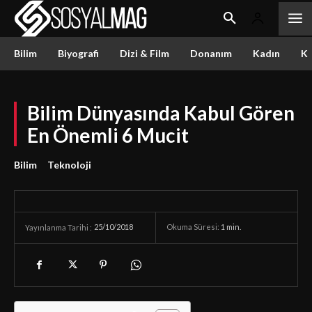
Bilim
Biyografi
Dizi & Film
Donanım
Kadın
Kü
Bilim Dünyasında Kabul Gören
En Önemli 6 Mucit
Bilim
Teknoloji
25/10/2018
Okuma Süresi:
1
min.
Yayınlanma Tarihi :