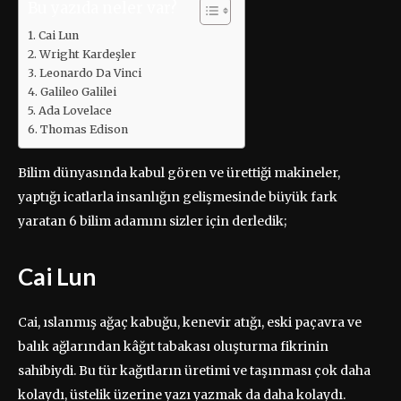
Bu yazıda neler var?
Cai Lun
Wright Kardeşler
Leonardo Da Vinci
Galileo Galilei
Ada Lovelace
Thomas Edison
Bilim dünyasında kabul gören ve ürettiği makineler,
yaptığı icatlarla insanlığın gelişmesinde büyük fark
yaratan 6 bilim adamını sizler için derledik;
Cai Lun
Cai, ıslanmış ağaç kabuğu, kenevir atığı, eski paçavra ve
balık ağlarından kâğıt tabakası oluşturma fikrinin
sahibiydi. Bu tür kağıtların üretimi ve taşınması çok daha
kolaydı, üstelik üzerine yazı yazmak da daha kolaydı.