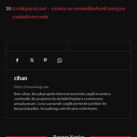
icerikpazari.net – yanina ne yenmeli/sebzeli tavugun
yaninda ne yenir
cihan
https://sosyalmag.com
Ben cihan, birçok projede internet üzerinde çeşitli insanlara
seslendik. Bu projemiz ile de belirli kişilere seslenmeyi
amaçlıyorum. Uzun zamandır çeşitli yerlerde içerikler ile
karşınızdaydım. Sosyalmag.com ile yine sizlerleyim.
Benzer Yazılar