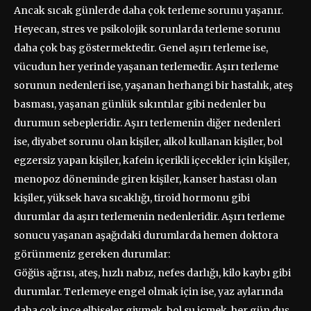
Ancak sıcak günlerde daha çok terleme sorunu yaşanır.
Heyecan, stres ve psikolojik sorunlarda terleme sorunu
daha çok baş göstermektedir. Genel aşırı terleme ise,
vücudun her yerinde yaşanan terlemedir. Aşırı terleme
sorunun nedenleri ise, yaşanan herhangi bir hastalık, ateş
basması, yaşanan günlük sıkıntılar gibi nedenler bu
durumun sebepleridir. Aşırı terlemenin diğer nedenleri
ise, diyabet sorunu olan kişiler, alkol kullanan kişiler, bol
egzersiz yapan kişiler, kafein içerikli içecekler için kişiler,
menopoz döneminde giren kişiler, kanser hastası olan
kişiler, yüksek hava sıcaklığı, tiroid hormonu gibi
durumlar da aşırı terlemenin nedenleridir. Aşırı terleme
sonucu yaşanan aşağıdaki durumlarda hemen doktora
görünmeniz gereken durumlar:
Göğüs ağrısı, ateş, hızlı nabız, nefes darlığı, kilo kaybı gibi
durumlar. Terlemeye engel olmak için ise, yaz aylarında
daha çok ince elbiseler giymek, bol su içmek, her gün duş