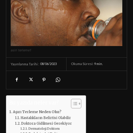
asiri terleme1
08/06/2023
Okuma Süresi:
9
min.
Yayınlanma Tarihi :
Bu yazıda neler var?
Aşırı Terleme Neden Olur?
Hastalıkların Belirtisi Olabilir
Doktora Gidilmesi Gerekiyor
Dermatoloji Doktoru