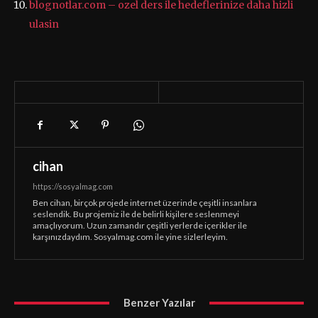
blognotlar.com – ozel ders ile hedeflerinize daha hizli
ulasin
cihan
https://sosyalmag.com
Ben cihan, birçok projede internet üzerinde çeşitli insanlara
seslendik. Bu projemiz ile de belirli kişilere seslenmeyi
amaçlıyorum. Uzun zamandır çeşitli yerlerde içerikler ile
karşınızdaydım. Sosyalmag.com ile yine sizlerleyim.
Benzer Yazılar