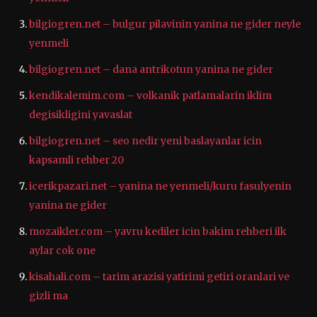
bilgiogren.net – bulgur pilavinin yanina ne gider neyle
yenmeli
bilgiogren.net – dana antrikotun yanina ne gider
kendikalemim.com – volkanik patlamalarin iklim
degisikligini yavaslat
bilgiogren.net – seo nedir yeni baslayanlar icin
kapsamli rehber 20
icerikpazari.net – yanina ne yenmeli/kuru fasulyenin
yanina ne gider
mozaikler.com – yavru kediler icin bakim rehberi ilk
aylar cok one
kisahali.com – tarim arazisi yatirimi getiri oranlari ve
gizli ma