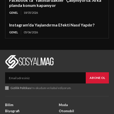
Facebook’ta “Yakınlardakiler” Çalışmıyorsa: Arka
planda konum kapanıyor
GENEL
18/05/2026
Instagram’da Yaşlandırma Efekti Nasıl Yapılır?
GENEL
05/06/2026
ABONE OL
Gizlilik Politikası
'nı okudum ve kabul ediyorum.
Bilim
Moda
Biyografi
Otomobil