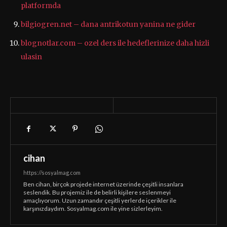
platformda
bilgiogren.net – dana antrikotun yanina ne gider
blognotlar.com – ozel ders ile hedeflerinize daha hizli
ulasin
cihan
https://sosyalmag.com
Ben cihan, birçok projede internet üzerinde çeşitli insanlara
seslendik. Bu projemiz ile de belirli kişilere seslenmeyi
amaçlıyorum. Uzun zamandır çeşitli yerlerde içerikler ile
karşınızdaydım. Sosyalmag.com ile yine sizlerleyim.