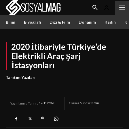
Bilim
Biyografi
Dizi & Film
Donanım
Kadın
Kü
2020 İtibariyle Türkiye’de
Elektrikli Araç Şarj
İstasyonları
Tanıtım Yazıları
17/11/2020
Okuma Süresi:
3
min.
Yayınlanma Tarihi :